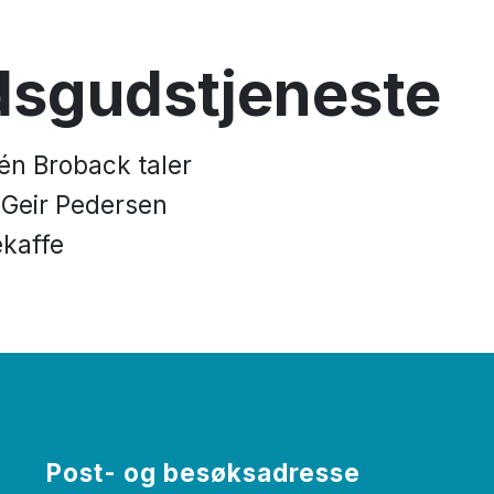
dsgudstjeneste
dén Broback taler
 Geir Pedersen
ekaffe
Post- og besøksadresse