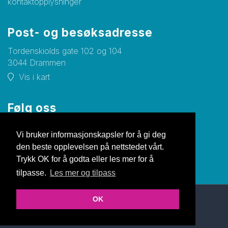
kontaktopplysninger
Post- og besøksadresse
Tordenskiolds gate 102 og 104
3044 Drammen
Vis i kart
Følg oss
Facebook
Vi bruker informasjonskapsler for å gi deg
den beste opplevelsen på nettstedet vårt.
Trykk OK for å godta eller les mer for å
tilpasse.
Les mer og tilpass
OK
© Copyright 2026 Nettsiden |
Personvernerklæring
Utviklet av Netlab
|
Publiseres i eRedaktør