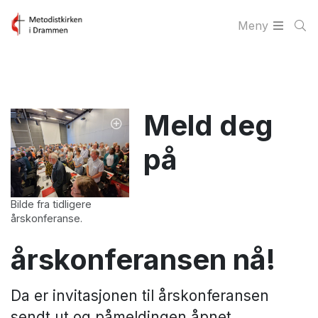
Meny
Meld deg
på
Bilde fra tidligere
årskonferanse.
årskonferansen nå!
Da er invitasjonen til årskonferansen
sendt ut og påmeldingen åpnet.