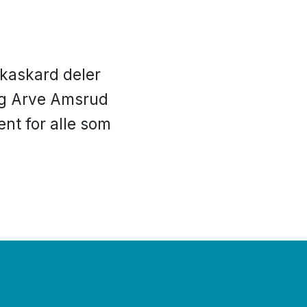
rkaskard deler
 og Arve Amsrud
nt for alle som