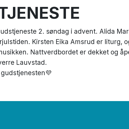
TJENESTE
udstjeneste 2. søndag i advent. Alida Ma
ørjulstiden. Kirsten Eika Amsrud er liturg,
musikken. Nattverdbordet er dekket og åpe
Sverre Lauvstad.
r gudstjenesten💜