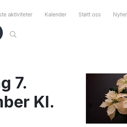
te aktiviteter
Kalender
Støtt oss
Nyhet
g 7.
ber Kl.