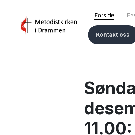
Forside
Fas
Kontakt oss
Sønda
desem
11.00: